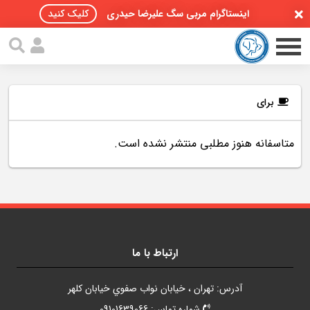
اینستاگرام مربی سگ علیرضا حیدری
کلیک کنید
برای
متاسفانه هنوز مطلبی منتشر نشده است.
صفحه اصلی
مقالات سگ ها
پادکست سگ ها
سمینار تهران 96
ارتباط با ما
گواهینامه ها
آدرس: تهران ، خيابان نواب صفوي خيابان کلهر
تماس با ما
شماره تماس: 09101639066