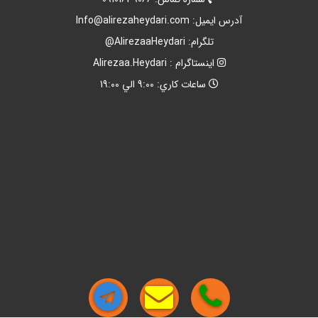
آدرس ايميل:
Info@alirezaheydari.com
تلگرام: AlirezaaHeydari@
اينستاگرام : Alirezaa.Heydari
ساعات کاري: 9:00 الي 19:00