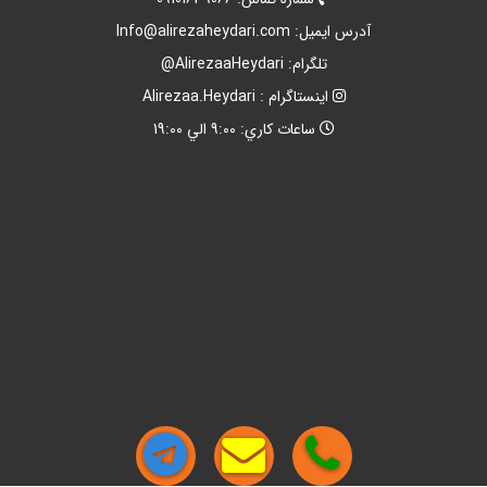
آدرس ايميل:
Info@alirezaheydari.com
تلگرام: AlirezaaHeydari@
اينستاگرام : Alirezaa.Heydari
ساعات کاري: 9:00 الي 19:00