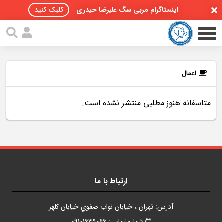
اینستاگرام مربی سگ علیرضا حیدری
کلیک کنید
اعمال
متاسفانه هنوز مطلبی منتشر نشده است.
صفحه اصلی
مقالات سگ ها
پادکست سگ ها
سمینار تهران 96
ارتباط با ما
گواهینامه ها
آدرس: تهران ، خيابان نواب صفوي خيابان کلهر
تماس با ما
شماره تماس: 09101639066