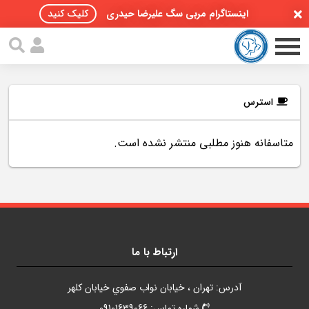
اینستاگرام مربی سگ علیرضا حیدری
کلیک کنید
استرس
متاسفانه هنوز مطلبی منتشر نشده است.
صفحه اصلی
مقالات سگ ها
پادکست سگ ها
سمینار تهران 96
ارتباط با ما
گواهینامه ها
آدرس: تهران ، خيابان نواب صفوي خيابان کلهر
تماس با ما
شماره تماس: 09101639066