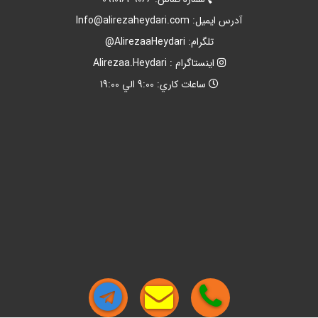
آدرس ايميل:
Info@alirezaheydari.com
تلگرام: AlirezaaHeydari@
اينستاگرام : Alirezaa.Heydari
ساعات کاري: 9:00 الي 19:00