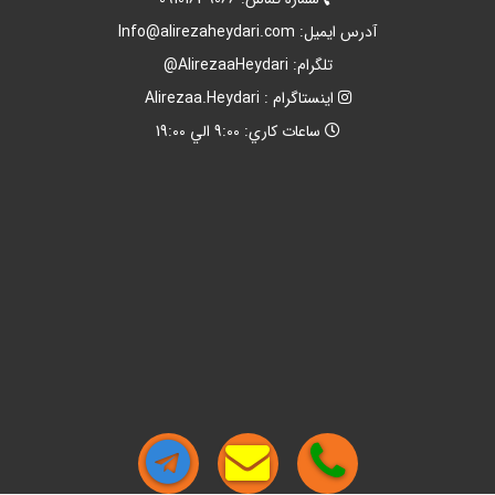
آدرس ايميل:
Info@alirezaheydari.com
تلگرام: AlirezaaHeydari@
اينستاگرام : Alirezaa.Heydari
ساعات کاري: 9:00 الي 19:00