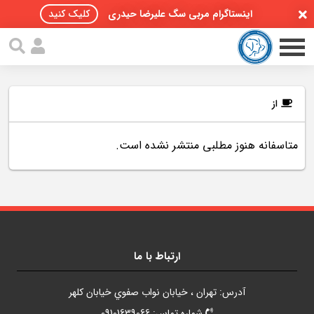
اینستاگرام مربی سگ علیرضا حیدری
کلیک کنید
از
متاسفانه هنوز مطلبی منتشر نشده است.
صفحه اصلی
مقالات سگ ها
پادکست سگ ها
سمینار تهران 96
ارتباط با ما
گواهینامه ها
آدرس: تهران ، خيابان نواب صفوي خيابان کلهر
تماس با ما
شماره تماس: 09101639066