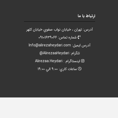
ارتباط با ما
آدرس: تهران ، خيابان نواب صفوي خيابان کلهر
شماره تماس: 09101639066
آدرس ايميل:
Info@alirezaheydari.com
تلگرام: AlirezaaHeydari@
اينستاگرام : Alirezaa.Heydari
ساعات کاري: 9:00 الي 19:00