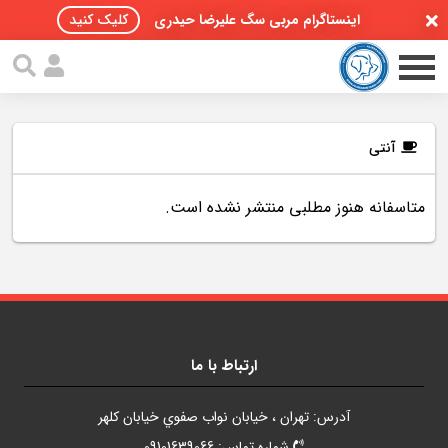
اینستاگرام مربی سگ علیرضا حیدری
کلیک کنید
آنتی
متاسفانه هنوز مطلبی منتشر نشده است.
صفحه اصلی
مقالات سگ ها
پادکست سگ ها
سمینار تهران 96
ارتباط با ما
گواهینامه ها
آدرس: تهران ، خيابان نواب صفوي خيابان کلهر
تماس با ما
شماره تماس: 09101639066