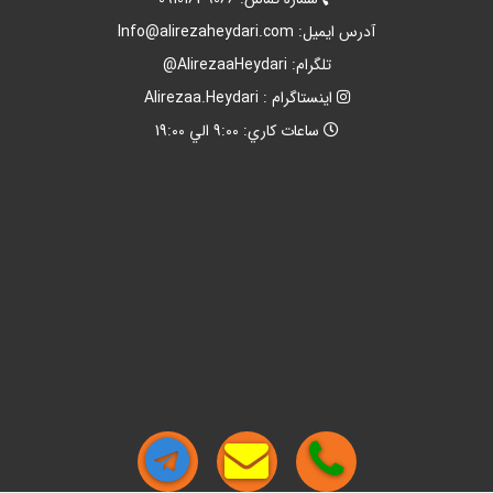
آدرس ايميل:
Info@alirezaheydari.com
تلگرام: AlirezaaHeydari@
اينستاگرام : Alirezaa.Heydari
ساعات کاري: 9:00 الي 19:00