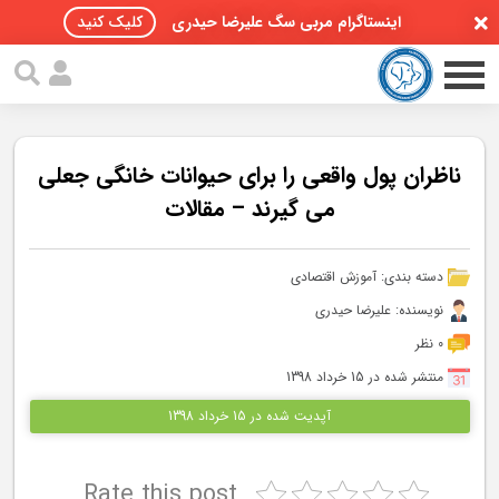
اینستاگرام مربی سگ علیرضا حیدری
کلیک کنید
ناظران پول واقعی را برای حیوانات خانگی جعلی
می گیرند – مقالات
صفحه اصلی
دسته بندی:
آموزش اقتصادی
مقالات سگ ها
نویسنده: علیرضا حیدری
پادکست سگ ها
0 نظر
منتشر شده در 15 خرداد 1398
سمینار تهران 96
آپدیت شده در 15 خرداد 1398
گواهینامه ها
Rate this post
تماس با ما