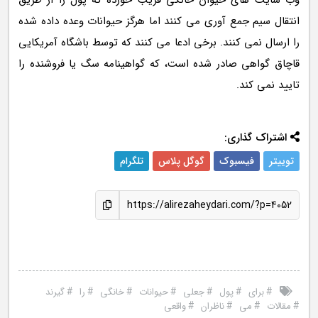
وب سایت های حیوان خانگی فریب خورده که پول را از طریق
انتقال سیم جمع آوری می کنند اما هرگز حیوانات وعده داده شده
را ارسال نمی کنند. برخی ادعا می کنند که توسط باشگاه آمریکایی
قاچاق گواهی صادر شده است، که گواهینامه سگ یا فروشنده را
تایید نمی کند.
اشتراک گذاری:
توییتر
فیسبوک
گوگل پلاس
تلگرام
https://alirezaheydari.com/?p=4052
#
#
#
#
#
#
#
برای
پول
جعلی
حیوانات
خانگی
را
گیرند
#
#
#
#
مقالات
می
ناظران
واقعی