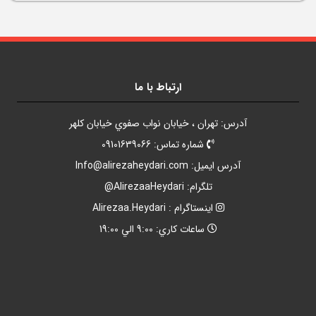
ارتباط با ما
آدرس: تهران ، خيابان نواب صفوي خيابان کلهر
شماره تماس: 09101639066
آدرس ايميل:
Info@alirezaheydari.com
تلگرام: AlirezaaHeydari@
اينستاگرام : Alirezaa.Heydari
ساعات کاري: 9:00 الي 19:00